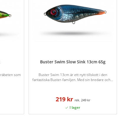
k
Buster Swim Slow Sink 13cm 65g
a träbeten som
Buster Swim 13cm är ett nytt tillskott i den
fantastiska Buster-familjen. Med sin bredare och...
219 kr
249 kr