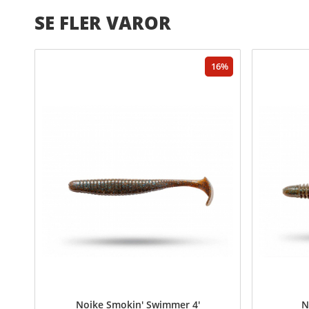
SE FLER VAROR
16
Noike Smokin' Swimmer 4'
N