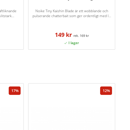
äftliknande
Noike Tiny Kaishin Blade är ett wobblande och
itstark...
pulserande chatterbait som ger ordentligt med l...
149 kr
169 kr
17
12