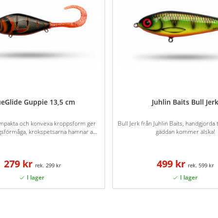
ueGlide Guppie 13,5 cm
Juhlin Baits Bull Jer
mpakta och konvexa kroppsform ger
Bull Jerk från Juhlin Baits, handgjord
gsförmåga, krokspetsarna hamnar a...
gäddan kommer älska!
279 kr
499 kr
299 kr
599 kr