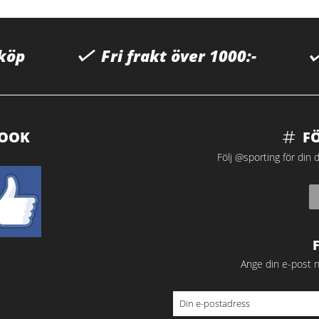
 köp
Fri frakt över 1000:-
BOOK
F
Följ @sporting för din d
Ange din e-post n