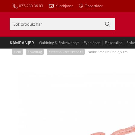
073-239 36 03
Kundtjänst
Öppettider
KAMPANJER
Guidning & Fiskeäventyr
Fyndlådan
Fiskerullar
Fisk
Hem
/
Fiskedrag
/
Kräftor & Creaturebaits
/
Noike Smokin Dad 8,9 cm