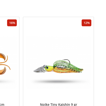
16
12
1cm
Noike Tiny Kaishin 9 gr