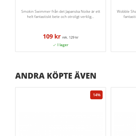
Smokin Swimmer från det Japanska Noike är ett
Wobble Shad
helt fantastiskt bete och otroligt verklig...
fantasti
109 kr
129 kr
ANDRA KÖPTE ÄVEN
14