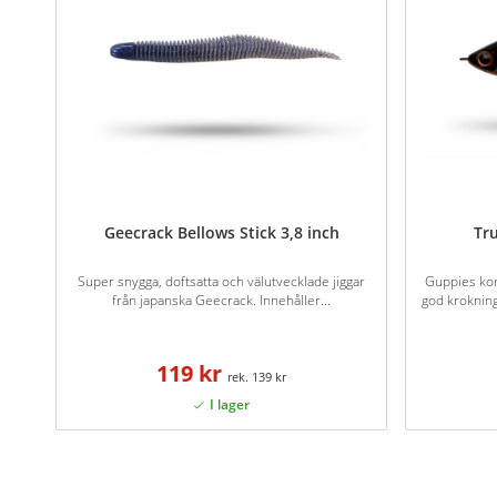
Geecrack Bellows Stick 3,8 inch
Tr
Super snygga, doftsatta och välutvecklade jiggar
Guppies ko
från japanska Geecrack. Innehåller...
god kroknin
119 kr
139 kr