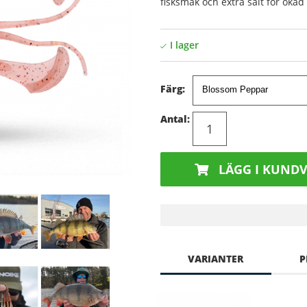
fisksmak och extra salt för ökad
Färg:
Antal:
LÄGG I KUND
VARIANTER
P