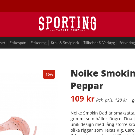
eset
Fiskespön
Fiskedrag
Krok & Småplock
Tillbehör & Verktyg
Förvaring
Noike Smokin
16
Peppar
109
kr
129
kr
Noike Smokin Dad är smaksatta, 
gummi som håller längre. Fina j
unik design med lång större krop
olika riggar som Texas Rig, Ca