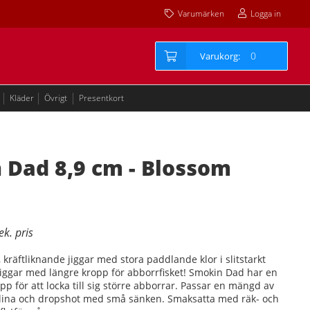
Varumärken
Logga in
0
Kläder
Övrigt
Presentkort
 Dad 8,9 cm - Blossom
kräftliknande jiggar med stora paddlande klor i slitstarkt
iggar med längre kropp för abborrfisket! Smokin Dad har en
p för att locka till sig större abborrar. Passar en mängd av
rolina och dropshot med små sänken. Smaksatta med räk- och