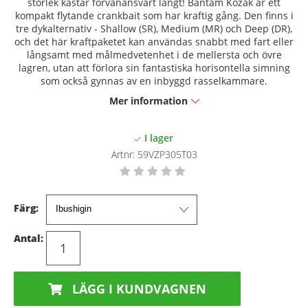
storlek kastar förvånansvärt långt! Bantam Kozak är ett
kompakt flytande crankbait som har kraftig gång. Den finns i
tre dykalternativ - Shallow (SR), Medium (MR) och Deep (DR),
och det här kraftpaketet kan användas snabbt med fart eller
långsamt med målmedvetenhet i de mellersta och övre
lagren, utan att förlora sin fantastiska horisontella simning
som också gynnas av en inbyggd rasselkammare.
Mer information
Artnr:
59VZP305T03
Färg:
Antal:
LÄGG I KUNDVAGNEN