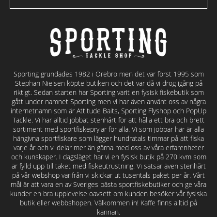
Sporting grundades 1982 i Örebro men det var först 1995 som
Stephan Nielsen köpte butiken och det var då vi drog igång på
riktigt. Sedan starten har Sporting varit en fysisk fiskebutik som
gått under namnet Sporting men vi har även använt oss av några
internetnamn som är Attitude Baits, Sporting Flyshop och PopUp
Tackle. Vi har alltid jobbat stenhårt för att hålla ett bra och brett
sortiment med sportfiskeprylar för alla. Vi som jobbar här är alla
hängivna sportfiskare som lägger hundratals timmar på att fiska
varje år och vi delar mer än gärna med oss av våra erfarenheter
och kunskaper. I dagsläget har vi en fysisk butik på 270 kvm som
är fylld upp till taket med fiskeutrustning. Vi satsar även stenhårt
på vår webshop varifrån vi skickar ut tusentals paket per år. Vårt
mål är att vara en av Sveriges bästa sportfiskebutiker och ge våra
kunder en bra upplevelse oavsett om kunden besöker vår fysiska
butik eller webbshopen. Välkommen in! Kaffe finns alltid på
kannan.