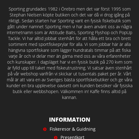
Sporting grundades 1982 i Örebro men det var först 1995 som
Stephan Nielsen köpte butiken och det var då vi drog igång på
riktigt. Sedan starten har Sporting varit en fysisk fiskebutik som
gått under namnet Sporting men vi har även använt oss av några
internetnamn som är Attitude Baits, Sporting Flyshop och PopUp
Tackle. Vi har alltid jobbat stenhårt för att hålla ett bra och brett
sortiment med sportfiskeprylar för alla. Vi som jobbar här är alla
hängivna sportfiskare som lägger hundratals timmar på att fiska
varje år och vi delar mer än gärna med oss av våra erfarenheter
och kunskaper. I dagsläget har vi en fysisk butik på 270 kvm som
är fylld upp till taket med fiskeutrustning. Vi satsar även stenhårt
på vår webshop varifrån vi skickar ut tusentals paket per år. Vårt
mål är att vara en av Sveriges bästa sportfiskebutiker och ge våra
kunder en bra upplevelse oavsett om kunden besöker vår fysiska
butik eller webbshopen. Välkommen in! Kaffe finns alltid på
kannan.
INFORMATION
Fiskeresor & Guidning
Presentkort