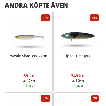
ANDRA KÖPTE ÄVEN
18
13
Westin ShadTeez 27cm
Sippa Lures Jerk
89 kr
349 kr
109 kr
399 kr
14
7