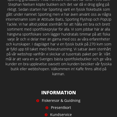
Stephan Nielsen köpte butiken och det var då vi drog igång på
riktigt. Sedan starten har Sporting varit en fysisk fiskebutik som
gått under namnet Sporting men vi har även använt oss av några
internetnamn som är Attitude Baits, Sporting Flyshop och PopUp
Tackle. Vi har alltid jobbat stenhårt för att hålla ett bra och brett
sortiment med sportfiskeprylar för alla. Vi som jobbar här är alla
hängivna sportfiskare som lägger hundratals timmar på att fiska
varje år och vi delar mer än gärna med oss av våra erfarenheter
och kunskaper. I dagsläget har vi en fysisk butik på 270 kvm som
är fylld upp till taket med fiskeutrustning. Vi satsar även stenhårt
på vår webshop varifrån vi skickar ut tusentals paket per år. Vårt
mål är att vara en av Sveriges bästa sportfiskebutiker och ge våra
kunder en bra upplevelse oavsett om kunden besöker vår fysiska
butik eller webbshopen. Välkommen in! Kaffe finns alltid på
kannan.
INFORMATION
Fiskeresor & Guidning
Presentkort
Kundservice