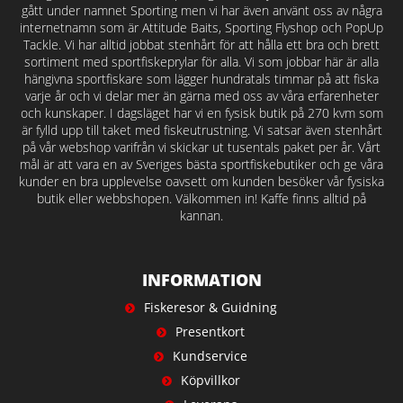
gått under namnet Sporting men vi har även använt oss av några
internetnamn som är Attitude Baits, Sporting Flyshop och PopUp
Tackle. Vi har alltid jobbat stenhårt för att hålla ett bra och brett
sortiment med sportfiskeprylar för alla. Vi som jobbar här är alla
hängivna sportfiskare som lägger hundratals timmar på att fiska
varje år och vi delar mer än gärna med oss av våra erfarenheter
och kunskaper. I dagsläget har vi en fysisk butik på 270 kvm som
är fylld upp till taket med fiskeutrustning. Vi satsar även stenhårt
på vår webshop varifrån vi skickar ut tusentals paket per år. Vårt
mål är att vara en av Sveriges bästa sportfiskebutiker och ge våra
kunder en bra upplevelse oavsett om kunden besöker vår fysiska
butik eller webbshopen. Välkommen in! Kaffe finns alltid på
kannan.
INFORMATION
Fiskeresor & Guidning
Presentkort
Kundservice
Köpvillkor