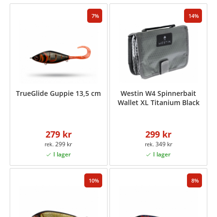
7
14
TrueGlide Guppie 13,5 cm
Westin W4 Spinnerbait
Wallet XL Titanium Black
279 kr
299 kr
299 kr
349 kr
10
8