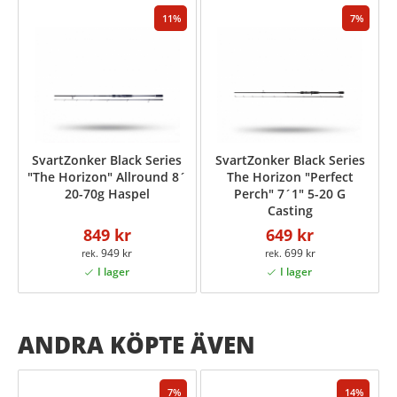
11
7
SvartZonker Black Series
SvartZonker Black Series
"The Horizon" Allround 8´
The Horizon "Perfect
20-70g Haspel
Perch" 7´1" 5-20 G
Casting
849 kr
649 kr
949 kr
699 kr
ANDRA KÖPTE ÄVEN
7
14