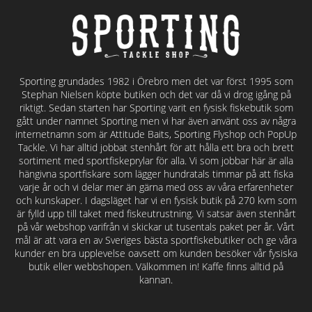
Sporting grundades 1982 i Örebro men det var först 1995 som
Stephan Nielsen köpte butiken och det var då vi drog igång på
riktigt. Sedan starten har Sporting varit en fysisk fiskebutik som
gått under namnet Sporting men vi har även använt oss av några
internetnamn som är Attitude Baits, Sporting Flyshop och PopUp
Tackle. Vi har alltid jobbat stenhårt för att hålla ett bra och brett
sortiment med sportfiskeprylar för alla. Vi som jobbar här är alla
hängivna sportfiskare som lägger hundratals timmar på att fiska
varje år och vi delar mer än gärna med oss av våra erfarenheter
och kunskaper. I dagsläget har vi en fysisk butik på 270 kvm som
är fylld upp till taket med fiskeutrustning. Vi satsar även stenhårt
på vår webshop varifrån vi skickar ut tusentals paket per år. Vårt
mål är att vara en av Sveriges bästa sportfiskebutiker och ge våra
kunder en bra upplevelse oavsett om kunden besöker vår fysiska
butik eller webbshopen. Välkommen in! Kaffe finns alltid på
kannan.