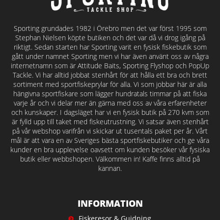
Sporting grundades 1982 i Örebro men det var först 1995 som
Stephan Nielsen köpte butiken och det var då vi drog igång på
riktigt. Sedan starten har Sporting varit en fysisk fiskebutik som
gått under namnet Sporting men vi har även använt oss av några
internetnamn som är Attitude Baits, Sporting Flyshop och PopUp
Tackle. Vi har alltid jobbat stenhårt för att hålla ett bra och brett
sortiment med sportfiskeprylar för alla. Vi som jobbar här är alla
hängivna sportfiskare som lägger hundratals timmar på att fiska
varje år och vi delar mer än gärna med oss av våra erfarenheter
och kunskaper. I dagsläget har vi en fysisk butik på 270 kvm som
är fylld upp till taket med fiskeutrustning. Vi satsar även stenhårt
på vår webshop varifrån vi skickar ut tusentals paket per år. Vårt
mål är att vara en av Sveriges bästa sportfiskebutiker och ge våra
kunder en bra upplevelse oavsett om kunden besöker vår fysiska
butik eller webbshopen. Välkommen in! Kaffe finns alltid på
kannan.
INFORMATION
Fiskeresor & Guidning