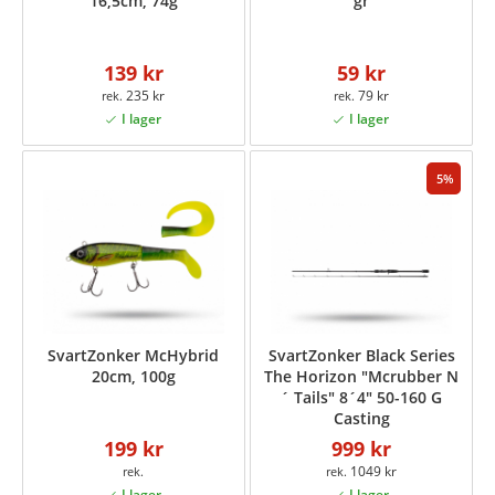
16,5cm, 74g
gr
139 kr
59 kr
235 kr
79 kr
5
SvartZonker McHybrid
SvartZonker Black Series
20cm, 100g
The Horizon "Mcrubber N
´ Tails" 8´4" 50-160 G
Casting
199 kr
999 kr
1049 kr