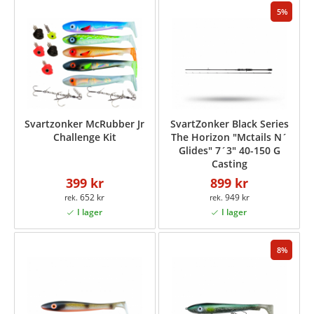
5
Svartzonker McRubber Jr
SvartZonker Black Series
Challenge Kit
The Horizon "Mctails N´
Glides" 7´3" 40-150 G
Casting
399 kr
899 kr
652 kr
949 kr
8