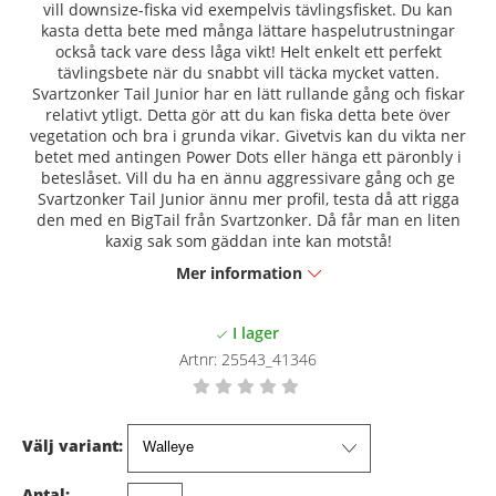
vill downsize-fiska vid exempelvis tävlingsfisket. Du kan
kasta detta bete med många lättare haspelutrustningar
också tack vare dess låga vikt! Helt enkelt ett perfekt
tävlingsbete när du snabbt vill täcka mycket vatten.
Svartzonker Tail Junior har en lätt rullande gång och fiskar
relativt ytligt. Detta gör att du kan fiska detta bete över
vegetation och bra i grunda vikar. Givetvis kan du vikta ner
betet med antingen Power Dots eller hänga ett päronbly i
beteslåset. Vill du ha en ännu aggressivare gång och ge
Svartzonker Tail Junior ännu mer profil, testa då att rigga
den med en BigTail från Svartzonker. Då får man en liten
kaxig sak som gäddan inte kan motstå!
Mer information
Artnr:
25543_41346
Välj variant:
Antal: