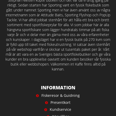
Stephan Nielsen köpte butiken och det var då vi drog igång på
riktigt. Sedan starten har Sporting varit en fysisk fiskebutik som
gått under namnet Sporting men vi har även använt oss av några
internetnamn som är Attitude Baits, Sporting Flyshop och PopUp
Tackle. Vi har alltid jobbat stenhårt för att hålla ett bra och brett
sortiment med sportfiskeprylar för alla. Vi som jobbar här är alla
hängivna sportfiskare som lägger hundratals timmar på att fiska
varje år och vi delar mer än gärna med oss av våra erfarenheter
och kunskaper. I dagsläget har vi en fysisk butik på 270 kvm som
är fylld upp till taket med fiskeutrustning. Vi satsar även stenhårt
på vår webshop varifrån vi skickar ut tusentals paket per år. Vårt
mål är att vara en av Sveriges bästa sportfiskebutiker och ge våra
kunder en bra upplevelse oavsett om kunden besöker vår fysiska
butik eller webbshopen. Välkommen in! Kaffe finns alltid på
kannan.
INFORMATION
Fiskeresor & Guidning
Presentkort
Kundservice