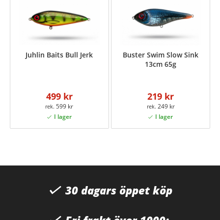
Juhlin Baits Bull Jerk
Buster Swim Slow Sink
13cm 65g
499 kr
219 kr
599 kr
249 kr
30 dagars öppet köp
Fri frakt över 1000:-