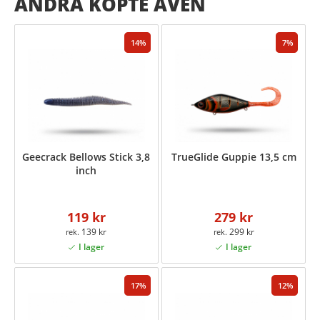
ANDRA KÖPTE ÄVEN
14
7
Geecrack Bellows Stick 3,8
TrueGlide Guppie 13,5 cm
inch
119 kr
279 kr
139 kr
299 kr
17
12