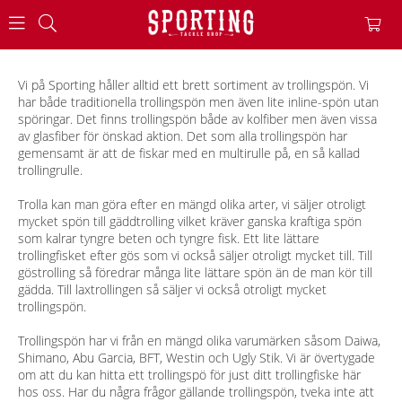
Vi på Sporting håller alltid ett brett sortiment av trollingspön. Vi
har både traditionella trollingspön men även lite inline-spön utan
spöringar. Det finns trollingspön både av kolfiber men även vissa
av glasfiber för önskad aktion. Det som alla trollingspön har
gemensamt är att de fiskar med en multirulle på, en så kallad
trollingrulle.
Trolla kan man göra efter en mängd olika arter, vi säljer otroligt
mycket spön till gäddtrolling vilket kräver ganska kraftiga spön
som kalrar tyngre beten och tyngre fisk. Ett lite lättare
trollingfisket efter gös som vi också säljer otroligt mycket till. Till
göstrolling så föredrar många lite lättare spön än de man kör till
gädda. Till laxtrollingen så säljer vi också otroligt mycket
trollingspön.
Trollingspön har vi från en mängd olika varumärken såsom Daiwa,
Shimano, Abu Garcia, BFT, Westin och Ugly Stik. Vi är övertygade
om att du kan hitta ett trollingspö för just ditt trollingfiske här
hos oss. Har du några frågor gällande trollingspön, tveka inte att