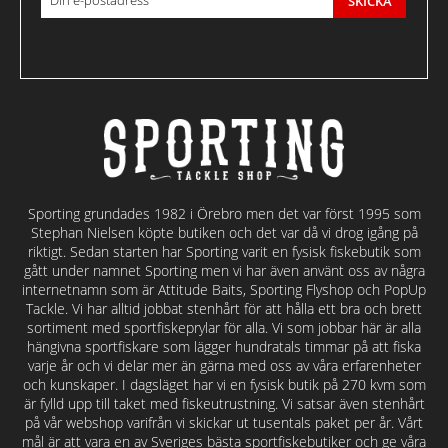
SKICKA
Sporting grundades 1982 i Örebro men det var först 1995 som
Stephan Nielsen köpte butiken och det var då vi drog igång på
riktigt. Sedan starten har Sporting varit en fysisk fiskebutik som
gått under namnet Sporting men vi har även använt oss av några
internetnamn som är Attitude Baits, Sporting Flyshop och PopUp
Tackle. Vi har alltid jobbat stenhårt för att hålla ett bra och brett
sortiment med sportfiskeprylar för alla. Vi som jobbar här är alla
hängivna sportfiskare som lägger hundratals timmar på att fiska
varje år och vi delar mer än gärna med oss av våra erfarenheter
och kunskaper. I dagsläget har vi en fysisk butik på 270 kvm som
är fylld upp till taket med fiskeutrustning. Vi satsar även stenhårt
på vår webshop varifrån vi skickar ut tusentals paket per år. Vårt
mål är att vara en av Sveriges bästa sportfiskebutiker och ge våra