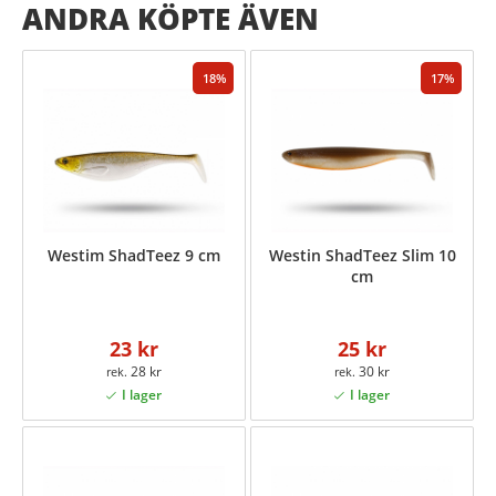
ANDRA KÖPTE ÄVEN
18
17
Westim ShadTeez 9 cm
Westin ShadTeez Slim 10
cm
23 kr
25 kr
28 kr
30 kr