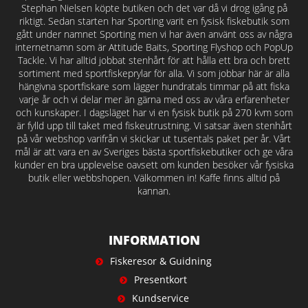
Stephan Nielsen köpte butiken och det var då vi drog igång på
riktigt. Sedan starten har Sporting varit en fysisk fiskebutik som
gått under namnet Sporting men vi har även använt oss av några
internetnamn som är Attitude Baits, Sporting Flyshop och PopUp
Tackle. Vi har alltid jobbat stenhårt för att hålla ett bra och brett
sortiment med sportfiskeprylar för alla. Vi som jobbar här är alla
hängivna sportfiskare som lägger hundratals timmar på att fiska
varje år och vi delar mer än gärna med oss av våra erfarenheter
och kunskaper. I dagsläget har vi en fysisk butik på 270 kvm som
är fylld upp till taket med fiskeutrustning. Vi satsar även stenhårt
på vår webshop varifrån vi skickar ut tusentals paket per år. Vårt
mål är att vara en av Sveriges bästa sportfiskebutiker och ge våra
kunder en bra upplevelse oavsett om kunden besöker vår fysiska
butik eller webbshopen. Välkommen in! Kaffe finns alltid på
kannan.
INFORMATION
Fiskeresor & Guidning
Presentkort
Kundservice