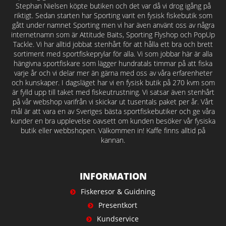
Stephan Nielsen köpte butiken och det var då vi drog igång på
riktigt. Sedan starten har Sporting varit en fysisk fiskebutik som
gått under namnet Sporting men vi har även använt oss av några
internetnamn som är Attitude Baits, Sporting Flyshop och PopUp
Tackle. Vi har alltid jobbat stenhårt för att hålla ett bra och brett
sortiment med sportfiskeprylar för alla. Vi som jobbar här är alla
hängivna sportfiskare som lägger hundratals timmar på att fiska
varje år och vi delar mer än gärna med oss av våra erfarenheter
och kunskaper. I dagsläget har vi en fysisk butik på 270 kvm som
är fylld upp till taket med fiskeutrustning. Vi satsar även stenhårt
på vår webshop varifrån vi skickar ut tusentals paket per år. Vårt
mål är att vara en av Sveriges bästa sportfiskebutiker och ge våra
kunder en bra upplevelse oavsett om kunden besöker vår fysiska
butik eller webbshopen. Välkommen in! Kaffe finns alltid på
kannan.
INFORMATION
Fiskeresor & Guidning
Presentkort
Kundservice