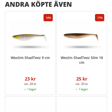
ANDRA KÖPTE ÄVEN
18
17
Westim ShadTeez 9 cm
Westin ShadTeez Slim 10
cm
23 kr
25 kr
28 kr
30 kr