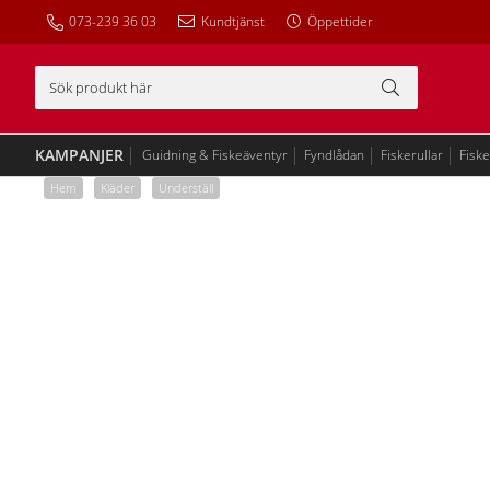
073-239 36 03
Kundtjänst
Öppettider
KAMPANJER
Guidning & Fiskeäventyr
Fyndlådan
Fiskerullar
Fisk
Hem
/
Kläder
/
Underställ