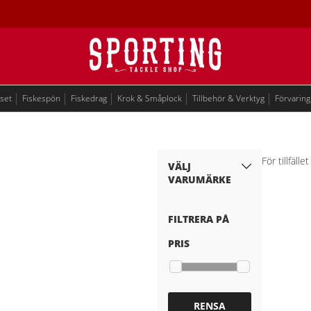
eset
Fiskespön
Fiskedrag
Krok & Småplock
Tillbehör & Verktyg
Förvaring
För tillfäll
VÄLJ
VARUMÄRKE
FILTRERA PÅ
PRIS
RENSA