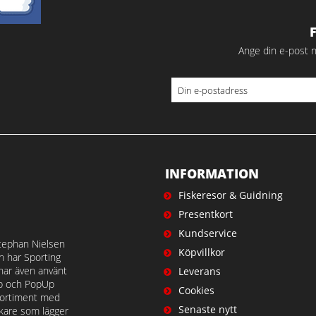
Ange din e-post n
INFORMATION
Fiskeresor & Guidning
Presentkort
Kundservice
tephan Nielsen
Köpvillkor
en har Sporting
 har även använt
Leverans
op och PopUp
Cookies
t sortiment med
Senaste nytt
iskare som lägger