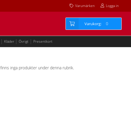
Varumärken
Logga in
0
Kläder
Övrigt
Presentkort
et finns inga produkter under denna rubrik.