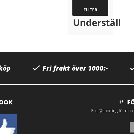
FILTER
Underställ
 köp
Fri frakt över 1000:-
BOOK
F
Följ @sporting för din d