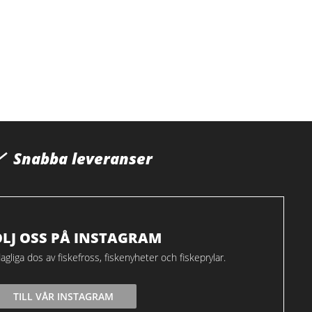
Snabba leveranser
ÖLJ OSS PÅ INSTAGRAM
agliga dos av fiskefross, fiskenyheter och fiskeprylar.
TILL VÅR INSTAGRAM