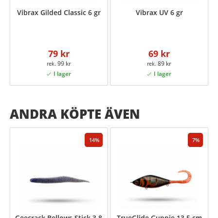
Vibrax Gilded Classic 6 gr
Vibrax UV 6 gr
79 kr
69 kr
99 kr
89 kr
ANDRA KÖPTE ÄVEN
14
7
Geecrack Bellows Stick 3,8
TrueGlide Guppie 13,5 cm