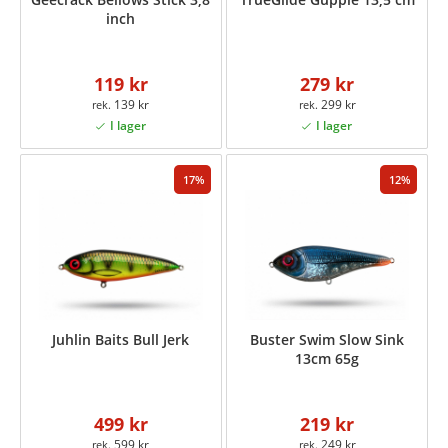
inch
119 kr
279 kr
139 kr
299 kr
17
12
Juhlin Baits Bull Jerk
Buster Swim Slow Sink
13cm 65g
499 kr
219 kr
599 kr
249 kr