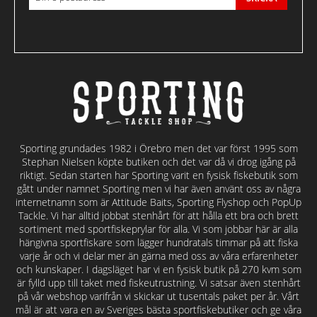
Sporting grundades 1982 i Örebro men det var först 1995 som
Stephan Nielsen köpte butiken och det var då vi drog igång på
riktigt. Sedan starten har Sporting varit en fysisk fiskebutik som
gått under namnet Sporting men vi har även använt oss av några
internetnamn som är Attitude Baits, Sporting Flyshop och PopUp
Tackle. Vi har alltid jobbat stenhårt för att hålla ett bra och brett
sortiment med sportfiskeprylar för alla. Vi som jobbar här är alla
hängivna sportfiskare som lägger hundratals timmar på att fiska
varje år och vi delar mer än gärna med oss av våra erfarenheter
och kunskaper. I dagsläget har vi en fysisk butik på 270 kvm som
är fylld upp till taket med fiskeutrustning. Vi satsar även stenhårt
på vår webshop varifrån vi skickar ut tusentals paket per år. Vårt
mål är att vara en av Sveriges bästa sportfiskebutiker och ge våra