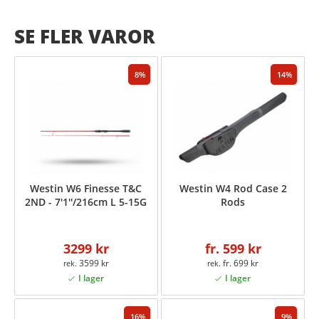
SE FLER VAROR
8
14
Westin W6 Finesse T&C
Westin W4 Rod Case 2
2ND - 7'1''/216cm L 5-15G
Rods
3299 kr
fr. 599 kr
3599 kr
fr. 699 kr
16
9