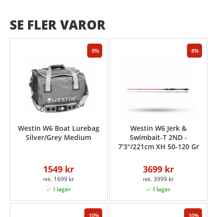
SE FLER VAROR
9
8
Westin W6 Boat Lurebag
Westin W6 Jerk &
Silver/Grey Medium
Swimbait-T 2ND -
7'3''/221cm XH 50-120 Gr
1549 kr
3699 kr
1699 kr
3999 kr
10
10