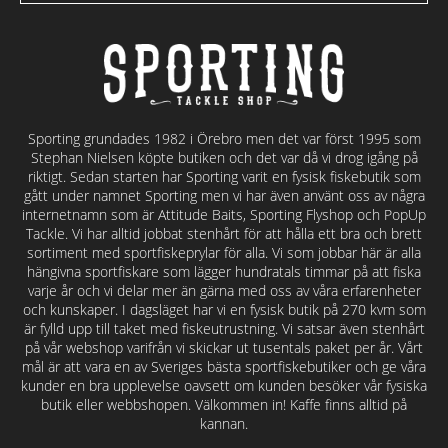
Sporting grundades 1982 i Örebro men det var först 1995 som
Stephan Nielsen köpte butiken och det var då vi drog igång på
riktigt. Sedan starten har Sporting varit en fysisk fiskebutik som
gått under namnet Sporting men vi har även använt oss av några
internetnamn som är Attitude Baits, Sporting Flyshop och PopUp
Tackle. Vi har alltid jobbat stenhårt för att hålla ett bra och brett
sortiment med sportfiskeprylar för alla. Vi som jobbar här är alla
hängivna sportfiskare som lägger hundratals timmar på att fiska
varje år och vi delar mer än gärna med oss av våra erfarenheter
och kunskaper. I dagsläget har vi en fysisk butik på 270 kvm som
är fylld upp till taket med fiskeutrustning. Vi satsar även stenhårt
på vår webshop varifrån vi skickar ut tusentals paket per år. Vårt
mål är att vara en av Sveriges bästa sportfiskebutiker och ge våra
kunder en bra upplevelse oavsett om kunden besöker vår fysiska
butik eller webbshopen. Välkommen in! Kaffe finns alltid på
kannan.