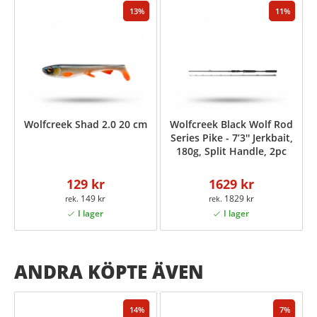
13
11
Wolfcreek Shad 2.0 20 cm
Wolfcreek Black Wolf Rod
Series Pike - 7’3'' Jerkbait,
180g, Split Handle, 2pc
129 kr
1629 kr
149 kr
1829 kr
ANDRA KÖPTE ÄVEN
14
7