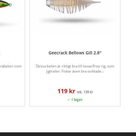
k
Geecrack Bellows Gill 2.8''
a träbeten som
Dessa beten är riktigt bra till texas/free rig, som
jigtrailer. Fiskar även bra oviktade...
119 kr
139 kr