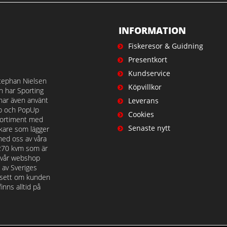
INFORMATION
Fiskeresor & Guidning
Presentkort
Kundservice
tephan Nielsen
Köpvillkor
en har Sporting
 har även använt
Leverans
op och PopUp
Cookies
t sortiment med
Senaste nytt
iskare som lägger
med oss av våra
 270 kvm som är
å vår webshop
n av Sveriges
avsett om kunden
nns alltid på