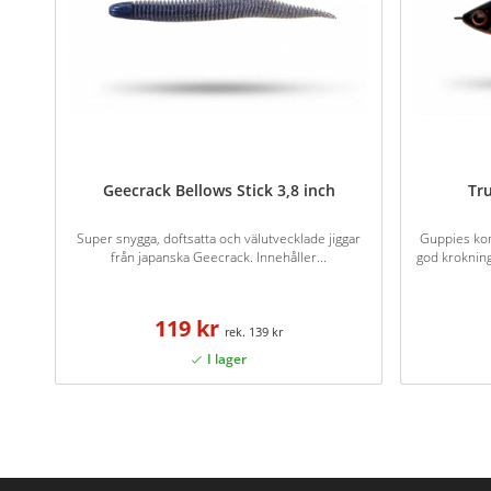
Geecrack Bellows Stick 3,8 inch
Tr
Super snygga, doftsatta och välutvecklade jiggar
Guppies ko
från japanska Geecrack. Innehåller...
god kroknin
119 kr
139 kr