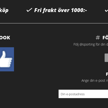
 köp
Fri frakt över 1000:-
BOOK
F
Följ @sporting för din d
Ange din e-post n