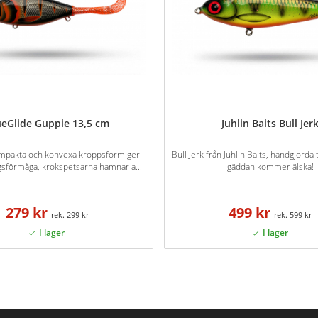
ueGlide Guppie 13,5 cm
Juhlin Baits Bull Jer
mpakta och konvexa kroppsform ger
Bull Jerk från Juhlin Baits, handgjord
gsförmåga, krokspetsarna hamnar a...
gäddan kommer älska!
279 kr
499 kr
299 kr
599 kr