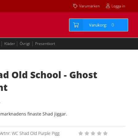
Varumärken
Logga in
0
Kläder
Övrigt
Presentkort
d Old School - Ghost
nt
 marknadens finaste Shad jiggar.
Artnr:
WC Shad Old Purple Pigg