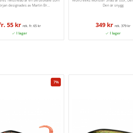
ures Twisthead är en skruvskalle som
Wolfcreeks Monster Shad är stor, De
örjan designades av Martin Br...
Den är snygg
fr. 55 kr
349 kr
fr. 65 kr
379 kr
7