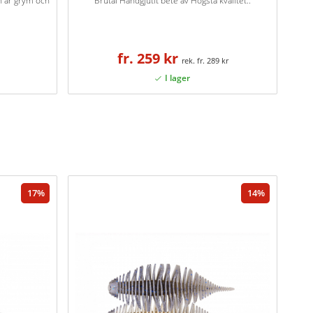
n är grym och
Brutal Handgjutit bete av Högsta kvalitet..
fr. 259 kr
fr. 289 kr
17
14