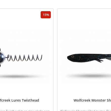
15
fcreek Lures Twisthead
Wolfcreek Monster S