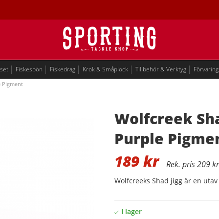
eset
Fiskespön
Fiskedrag
Krok & Småplock
Tillbehör & Verktyg
Förvaring
e Pigment
Wolfcreek Sha
Purple Pigme
189
kr
209 kr
Wolfcreeks Shad jigg är en utav