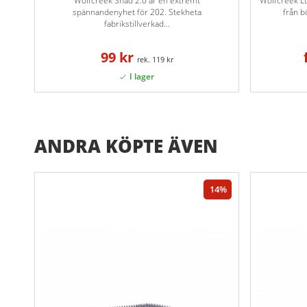
Wolfcreek Shad 2.0 är en extremt
Wolfcreek L
spännandenyhet för 202. Stekheta
från b
fabrikstillverkad...
99 kr
119 kr
ANDRA KÖPTE ÄVEN
14