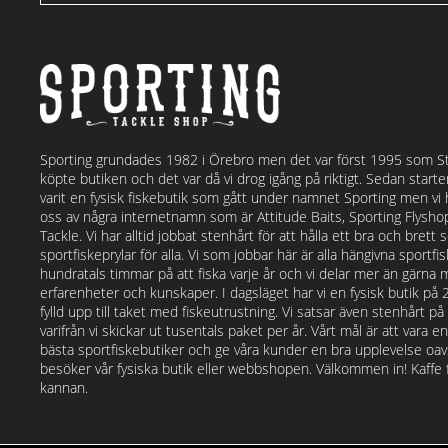
Sporting grundades 1982 i Örebro men det var först 1995 som S
köpte butiken och det var då vi drog igång på riktigt. Sedan start
varit en fysisk fiskebutik som gått under namnet Sporting men vi
oss av några internetnamn som är Attitude Baits, Sporting Flysh
Tackle. Vi har alltid jobbat stenhårt för att hålla ett bra och bret
sportfiskeprylar för alla. Vi som jobbar här är alla hängivna sportf
hundratals timmar på att fiska varje år och vi delar mer än gärna 
erfarenheter och kunskaper. I dagsläget har vi en fysisk butik på
fylld upp till taket med fiskeutrustning. Vi satsar även stenhårt p
varifrån vi skickar ut tusentals paket per år. Vårt mål är att vara e
bästa sportfiskebutiker och ge våra kunder en bra upplevelse o
besöker vår fysiska butik eller webbshopen. Välkommen in! Kaffe fi
kannan.