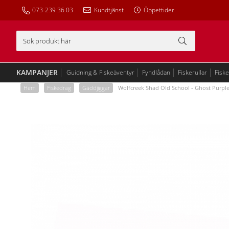
073-239 36 03
Kundtjänst
Öppettider
KAMPANJER
Guidning & Fiskeäventyr
Fyndlådan
Fiskerullar
Fisk
Hem
/
Fiskedrag
/
Gäddjiggar
/
Wolfcreek Shad Old School - Ghost Purpl