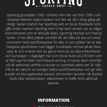
Sporting grundades 1982 i Örebro men det var först 1995 som
Stephan Nielsen köpte butiken och det var då vi drog igång på
riktigt. Sedan starten har Sporting varit en fysisk fiskebutik som
gått under namnet Sporting men vi har även använt oss av några
internetnamn som är Attitude Baits, Sporting Flyshop och PopUp
Tackle. Vi har alltid jobbat stenhårt för att hålla ett bra och brett
sortiment med sportfiskeprylar för alla. Vi som jobbar här är alla
hängivna sportfiskare som lägger hundratals timmar på att fiska
varje år och vi delar mer än gärna med oss av våra erfarenheter
och kunskaper. I dagsläget har vi en fysisk butik på 270 kvm som
är fylld upp till taket med fiskeutrustning. Vi satsar även stenhårt
på vår webshop varifrån vi skickar ut tusentals paket per år. Vårt
mål är att vara en av Sveriges bästa sportfiskebutiker och ge våra
kunder en bra upplevelse oavsett om kunden besöker vår fysiska
butik eller webbshopen. Välkommen in! Kaffe finns alltid på
kannan.
INFORMATION