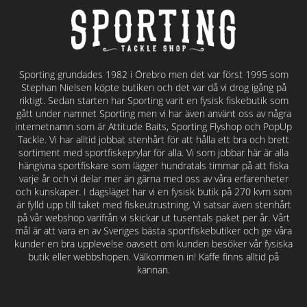
Sporting grundades 1982 i Örebro men det var först 1995 som
Stephan Nielsen köpte butiken och det var då vi drog igång på
riktigt. Sedan starten har Sporting varit en fysisk fiskebutik som
gått under namnet Sporting men vi har även använt oss av några
internetnamn som är Attitude Baits, Sporting Flyshop och PopUp
Tackle. Vi har alltid jobbat stenhårt för att hålla ett bra och brett
sortiment med sportfiskeprylar för alla. Vi som jobbar här är alla
hängivna sportfiskare som lägger hundratals timmar på att fiska
varje år och vi delar mer än gärna med oss av våra erfarenheter
och kunskaper. I dagsläget har vi en fysisk butik på 270 kvm som
är fylld upp till taket med fiskeutrustning. Vi satsar även stenhårt
på vår webshop varifrån vi skickar ut tusentals paket per år. Vårt
mål är att vara en av Sveriges bästa sportfiskebutiker och ge våra
kunder en bra upplevelse oavsett om kunden besöker vår fysiska
butik eller webbshopen. Välkommen in! Kaffe finns alltid på
kannan.