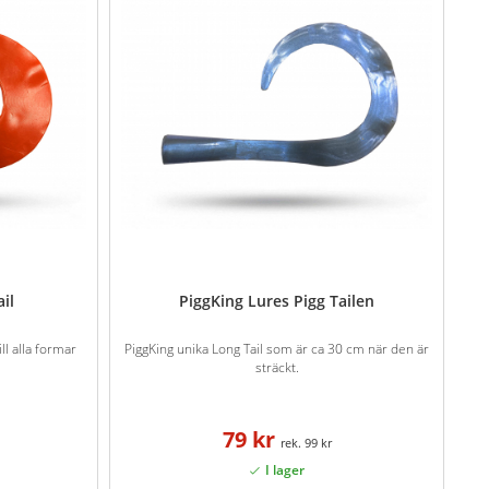
ail
PiggKing Lures Pigg Tailen
ll alla formar
PiggKing unika Long Tail som är ca 30 cm när den är
sträckt.
79 kr
99 kr