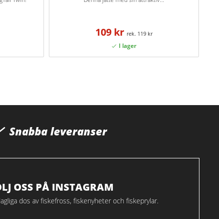
109 kr
119 kr
Snabba leveranser
ÖLJ OSS PÅ INSTAGRAM
agliga dos av fiskefross, fiskenyheter och fiskeprylar.