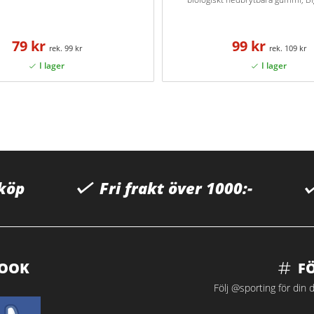
79 kr
99 kr
99 kr
109 kr
 köp
Fri frakt över 1000:-
BOOK
F
Följ @sporting för din d