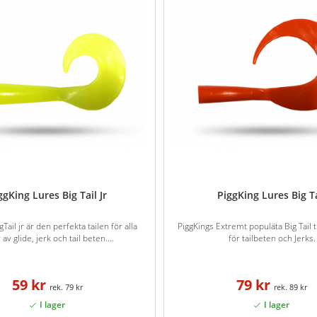
ggKing Lures Big Tail Jr
PiggKing Lures Big T
Tail jr är den perfekta tailen för alla
PiggKings Extremt populäta Big Tail ti
 av glide, jerk och tail beten....
för tailbeten och Jerks.
59 kr
79 kr
79 kr
89 kr