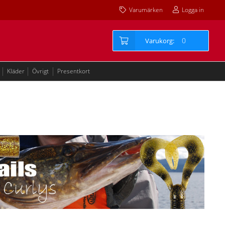
Varumärken
Logga in
0
Kläder
Övrigt
Presentkort