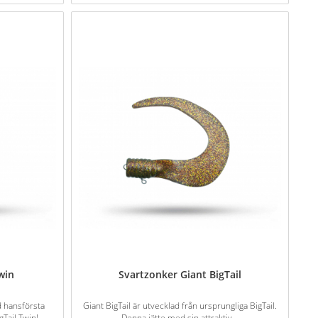
win
Svartzonker Giant BigTail
 hansförsta
Giant BigTail är utvecklad från ursprungliga BigTail.
Tail Twin!
Denna jätte med sin attraktiv...