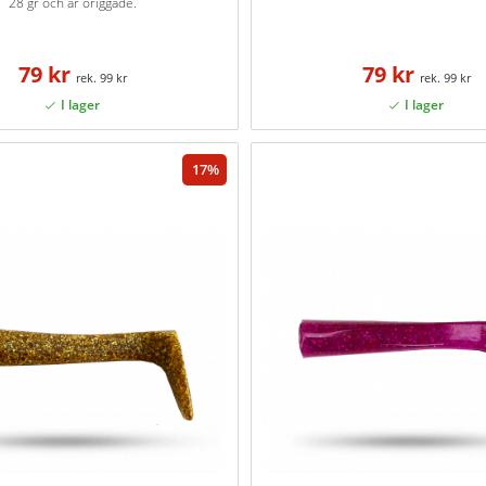
28 gr och är origgade.
79 kr
79 kr
99 kr
99 kr
17