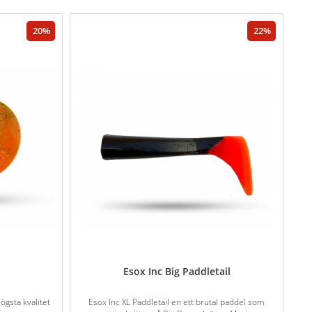
20
22
l
Esox Inc Big Paddletail
ögsta kvalitet
Esox Inc XL Paddletail en ett brutal paddel som