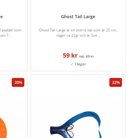
le
Ghost Tail Large
tal paddel som
Ghost Tail Large är en större tail som är 25 cm,
ven T...
väger ca 22gr och är Sve...
59 kr
69 kr
20
22