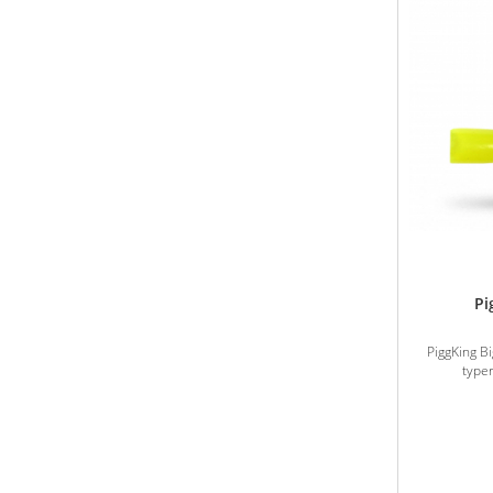
Pi
PiggKing Big
typer