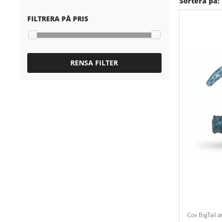
Sortera på:
FILTRERA PÅ PRIS
RENSA FILTER
Cox BigTail ä