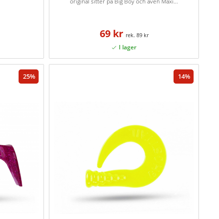
original sitter på Big Boy och även Maxi...
69 kr
89 kr
25
14