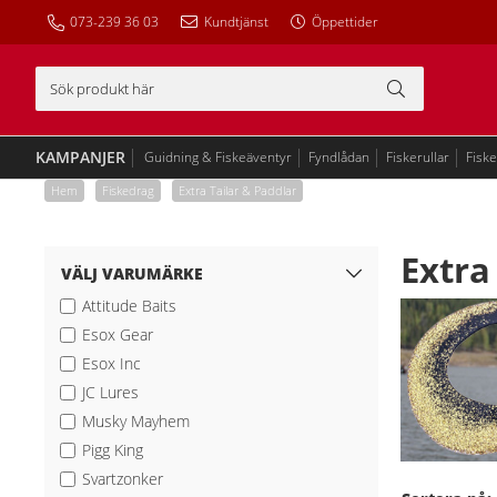
073-239 36 03
Kundtjänst
Öppettider
KAMPANJER
Guidning & Fiskeäventyr
Fyndlådan
Fiskerullar
Fisk
Hem
/
Fiskedrag
/
Extra Tailar & Paddlar
Extra
VÄLJ VARUMÄRKE
Attitude Baits
Esox Gear
Esox Inc
JC Lures
Musky Mayhem
Pigg King
Svartzonker