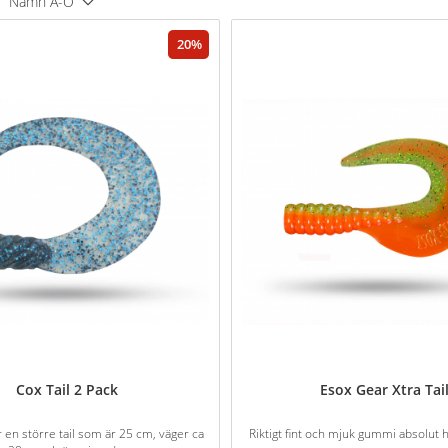
Namn A-Ö
20
Cox Tail 2 Pack
Esox Gear Xtra Tai
r en större tail som är 25 cm, väger ca
Riktigt fint och mjuk gummi absolut h