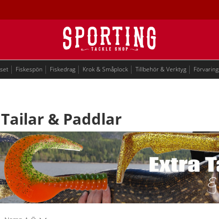
eset
Fiskespön
Fiskedrag
Krok & Småplock
Tillbehör & Verktyg
Förvaring
 Tailar & Paddlar