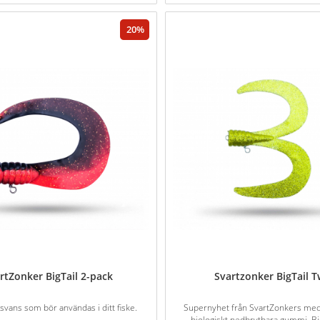
20
rtZonker BigTail 2-pack
Svartzonker BigTail T
 svans som bör användas i ditt fiske.
Supernyhet från SvartZonkers med
biologiskt nedbrytbara gummi, Big