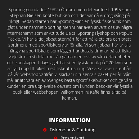
Sporting grundades 1982 i Örebro men det var först 1995 som
Stephan Nielsen köpte butiken och det var då vi drog igång på
riktigt. Sedan starten har Sporting varit en fysisk fiskebutik som
gått under namnet Sporting men vi har även använt oss av några
internetnamn som är Attitude Baits, Sporting Flyshop och PopUp
Tackle. Vi har alltid jobbat stenhårt för att hålla ett bra och brett
sortiment med sportfiskeprylar för alla. Vi som jobbar här är alla
hängivna sportfiskare som lägger hundratals timmar på att fiska
varje år och vi delar mer än gärna med oss av våra erfarenheter
och kunskaper. I dagsläget har vi en fysisk butik på 270 kvm som
är fylld upp till taket med fiskeutrustning. Vi satsar även stenhårt
på vår webshop varifrån vi skickar ut tusentals paket per år. Vårt
mål är att vara en av Sveriges bästa sportfiskebutiker och ge våra
kunder en bra upplevelse oavsett om kunden besöker vår fysiska
butik eller webbshopen. Välkommen in! Kaffe finns alltid på
kannan.
INFORMATION
Fiskeresor & Guidning
Presentkort