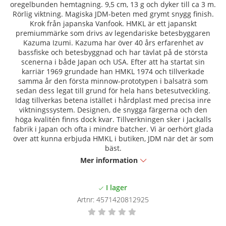
oregelbunden hemtagning. 9,5 cm, 13 g och dyker till ca 3 m.
Rörlig viktning. Magiska JDM-beten med grymt snygg finish.
Krok från japanska Vanfook. HMKL är ett japanskt
premiummärke som drivs av legendariske betesbyggaren
Kazuma Izumi. Kazuma har över 40 års erfarenhet av
bassfiske och betesbyggnad och har tävlat på de största
scenerna i både Japan och USA. Efter att ha startat sin
karriär 1969 grundade han HMKL 1974 och tillverkade
samma år den första minnow-prototypen i balsaträ som
sedan dess legat till grund för hela hans betesutveckling.
Idag tillverkas betena istället i hårdplast med precisa inre
viktningssystem. Designen, de snygga färgerna och den
höga kvalitén finns dock kvar. Tillverkningen sker i Jackalls
fabrik i Japan och ofta i mindre batcher. Vi är oerhört glada
över att kunna erbjuda HMKL i butiken, JDM när det är som
bäst.
Mer information
Artnr:
4571420812925