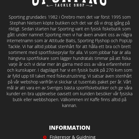
Sporting grundades 1982 i Örebro men det var först 1995 som
Stephan Nielsen köpte butiken och det var då vi drog igång på
riktigt. Sedan starten har Sporting varit en fysisk fiskebutik som
gått under namnet Sporting men vi har även använt oss av några
internetnamn som är Attitude Baits, Sporting Flyshop och PopUp
Tackle. Vi har alltid jobbat stenhårt för att hålla ett bra och brett
sortiment med sportfiskeprylar för alla. Vi som jobbar här är alla
hängivna sportfiskare som lägger hundratals timmar på att fiska
varje år och vi delar mer än gärna med oss av våra erfarenheter
och kunskaper. I dagsläget har vi en fysisk butik på 270 kvm som
är fylld upp till taket med fiskeutrustning. Vi satsar även stenhårt
på vår webshop varifrån vi skickar ut tusentals paket per år. Vårt
mål är att vara en av Sveriges bästa sportfiskebutiker och ge våra
kunder en bra upplevelse oavsett om kunden besöker vår fysiska
butik eller webbshopen. Välkommen in! Kaffe finns alltid på
kannan.
INFORMATION
Fiskeresor & Guidning