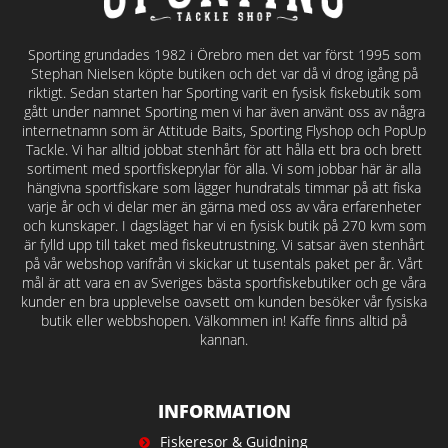
Sporting grundades 1982 i Örebro men det var först 1995 som
Stephan Nielsen köpte butiken och det var då vi drog igång på
riktigt. Sedan starten har Sporting varit en fysisk fiskebutik som
gått under namnet Sporting men vi har även använt oss av några
internetnamn som är Attitude Baits, Sporting Flyshop och PopUp
Tackle. Vi har alltid jobbat stenhårt för att hålla ett bra och brett
sortiment med sportfiskeprylar för alla. Vi som jobbar här är alla
hängivna sportfiskare som lägger hundratals timmar på att fiska
varje år och vi delar mer än gärna med oss av våra erfarenheter
och kunskaper. I dagsläget har vi en fysisk butik på 270 kvm som
är fylld upp till taket med fiskeutrustning. Vi satsar även stenhårt
på vår webshop varifrån vi skickar ut tusentals paket per år. Vårt
mål är att vara en av Sveriges bästa sportfiskebutiker och ge våra
kunder en bra upplevelse oavsett om kunden besöker vår fysiska
butik eller webbshopen. Välkommen in! Kaffe finns alltid på
kannan.
INFORMATION
Fiskeresor & Guidning