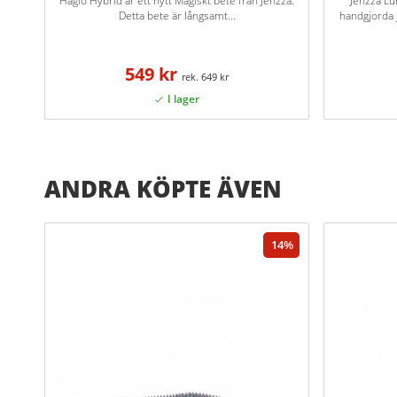
Haglö Hybrid är ett nytt Magiskt bete från Jenzza.
Jenzza Lu
Detta bete är långsamt...
handgjorda 
549 kr
649 kr
ANDRA KÖPTE ÄVEN
14