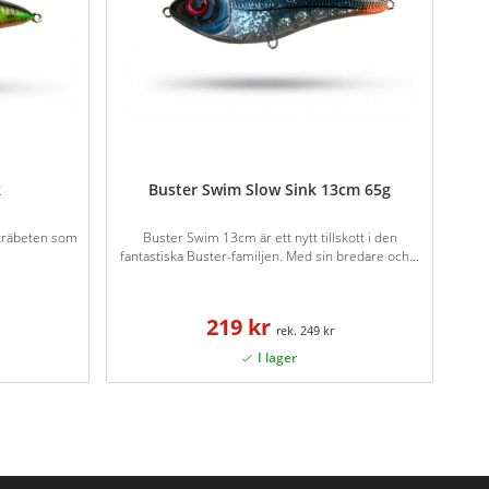
k
Buster Swim Slow Sink 13cm 65g
a träbeten som
Buster Swim 13cm är ett nytt tillskott i den
fantastiska Buster-familjen. Med sin bredare och...
219 kr
249 kr