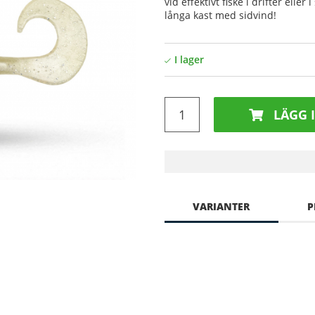
vid effektivt fiske i drifter ell
långa kast med sidvind!
LÄGG 
VARIANTER
P