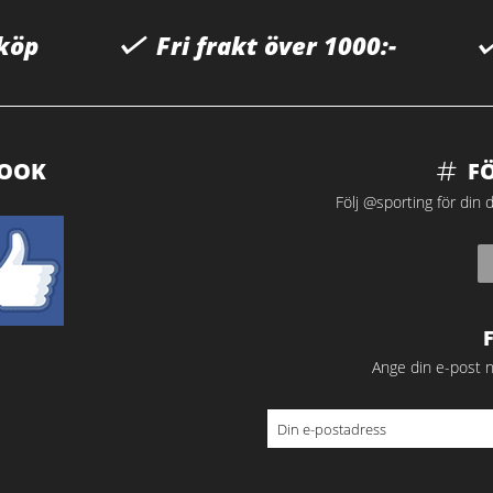
 köp
Fri frakt över 1000:-
BOOK
F
Följ @sporting för din d
Ange din e-post n