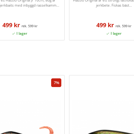
res Hasslö Original Jr 16cm, 80g är
Hasslö Original är ett otroligt lättfiska
jerkbaits med inbyggd rasselkamm...
jerkbete. Fiskas bäst...
499 kr
499 kr
599 kr
599 kr
7