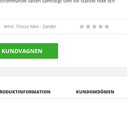
er i strömmande vatten samtidigt som vid statiskt fiske och
Artnr:
Trosso Mini - Zander
I KUNDVAGNEN
RODUKTINFORMATION
KUNDOMDÖMEN