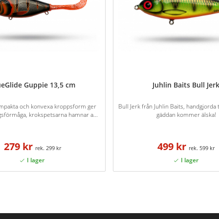
ueGlide Guppie 13,5 cm
Juhlin Baits Bull Jer
mpakta och konvexa kroppsform ger
Bull Jerk från Juhlin Baits, handgjord
gsförmåga, krokspetsarna hamnar a...
gäddan kommer älska!
279 kr
499 kr
299 kr
599 kr