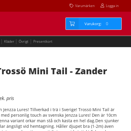
Varumärken
Logga in
0
Kläder
Övrigt
Presentkort
rossö Mini Tail - Zander
nzza Lures! Tillverkad i trä i Sverige! Trossö Mini Tail är
e med personlig touch av svenska Jenzza Lures! Den är 10cm
denna variant orkar man stå och kasta en hel dag.Den sjunker
llar ängsligt vid hemtagning. Håller djupet bra (1-2m) även