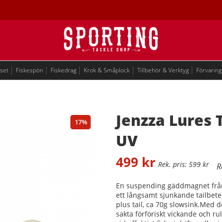
eset
Fiskespön
Fiskedrag
Krok & Småplock
Tillbehör & Verktyg
Förvaring
Jenzza Lures T
17
UV
499
kr
599
kr
En suspending gäddmagnet från Je
ett långsamt sjunkande tailbet
plus tail, ca 70g slowsink.Med 
sakta förföriskt vickande och ru