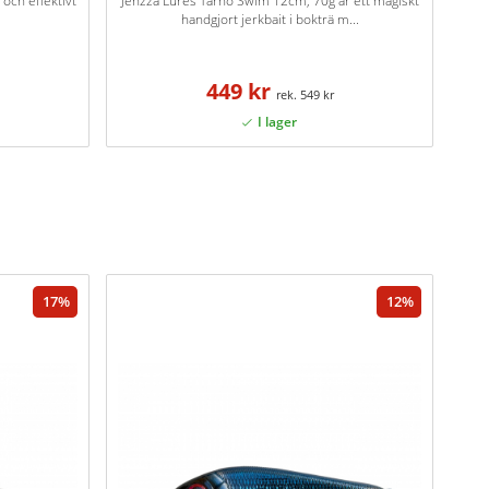
t och effektivt
Jenzza Lures Tärnö Swim 12cm, 70g är ett magiskt
handgjort jerkbait i bokträ m...
449 kr
549 kr
17
12