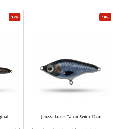
17
18
ginal
Jenzza Lures Tärnö Swim 12cm