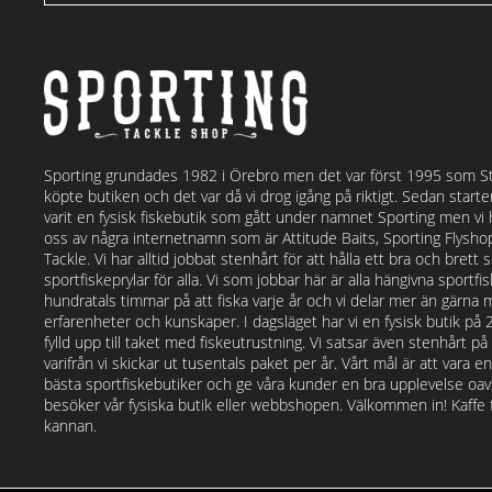
Sporting grundades 1982 i Örebro men det var först 1995 som S
köpte butiken och det var då vi drog igång på riktigt. Sedan start
varit en fysisk fiskebutik som gått under namnet Sporting men vi
oss av några internetnamn som är Attitude Baits, Sporting Flysh
Tackle. Vi har alltid jobbat stenhårt för att hålla ett bra och bret
sportfiskeprylar för alla. Vi som jobbar här är alla hängivna sportf
hundratals timmar på att fiska varje år och vi delar mer än gärna 
erfarenheter och kunskaper. I dagsläget har vi en fysisk butik på
fylld upp till taket med fiskeutrustning. Vi satsar även stenhårt p
varifrån vi skickar ut tusentals paket per år. Vårt mål är att vara e
bästa sportfiskebutiker och ge våra kunder en bra upplevelse o
besöker vår fysiska butik eller webbshopen. Välkommen in! Kaffe fi
kannan.