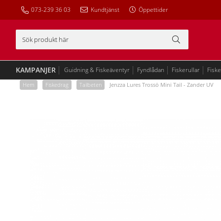
073-239 36 03
Kundtjänst
Öppettider
KAMPANJER
Guidning & Fiskeäventyr
Fyndlådan
Fiskerullar
Fisk
Hem
/
Fiskedrag
/
Tailbeten
/
Jenzza Lures Trossö Mini Tail - Zander UV