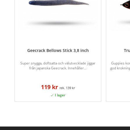
Geecrack Bellows Stick 3,8 inch
Tr
Super snygga, doftsatta och välutvecklade jiggar
Guppies ko
från japanska Geecrack. Innehåller...
god kroknin
119 kr
139 kr