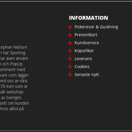
INFORMATION
Fiskeresor & Guidning
Presentkort
Kundservice
tephan Nielsen
Köpvillkor
en har Sporting
 har även använt
Leverans
op och PopUp
Cookies
t sortiment med
Senaste nytt
iskare som lägger
med oss av våra
 270 kvm som är
å vår webshop
n av Sveriges
avsett om kunden
nns alltid på