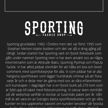
Sporting grundades 1982 i Örebro men det var först 1995 som
Stephan Nielsen köpte butiken och det var då vi drog igång på
riktigt. Sedan starten har Sporting varit en fysisk fiskebutik som
gått under namnet Sporting men vi har även använt oss av några
internetnamn som är Attitude Baits, Sporting Flyshop och PopUp
Tackle. Vi har alltid jobbat stenhårt för att hålla ett bra och brett
sortiment med sportfiskeprylar för alla. Vi som jobbar här är alla
hängivna sportfiskare som lägger hundratals timmar på att fiska
varje år och vi delar mer än gärna med oss av våra erfarenheter
och kunskaper. I dagsläget har vi en fysisk butik på 270 kvm som
är fylld upp till taket med fiskeutrustning. Vi satsar även stenhårt
på vår webshop varifrån vi skickar ut tusentals paket per år. Vårt
mål är att vara en av Sveriges bästa sportfiskebutiker och ge våra
kunder en bra upplevelse oavsett om kunden besöker vår fysiska