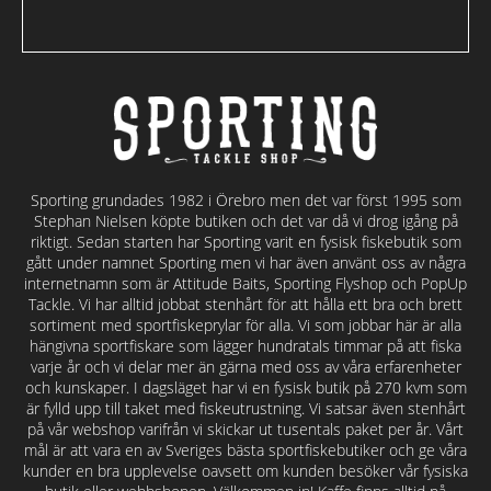
Sporting grundades 1982 i Örebro men det var först 1995 som
Stephan Nielsen köpte butiken och det var då vi drog igång på
riktigt. Sedan starten har Sporting varit en fysisk fiskebutik som
gått under namnet Sporting men vi har även använt oss av några
internetnamn som är Attitude Baits, Sporting Flyshop och PopUp
Tackle. Vi har alltid jobbat stenhårt för att hålla ett bra och brett
sortiment med sportfiskeprylar för alla. Vi som jobbar här är alla
hängivna sportfiskare som lägger hundratals timmar på att fiska
varje år och vi delar mer än gärna med oss av våra erfarenheter
och kunskaper. I dagsläget har vi en fysisk butik på 270 kvm som
är fylld upp till taket med fiskeutrustning. Vi satsar även stenhårt
på vår webshop varifrån vi skickar ut tusentals paket per år. Vårt
mål är att vara en av Sveriges bästa sportfiskebutiker och ge våra
kunder en bra upplevelse oavsett om kunden besöker vår fysiska