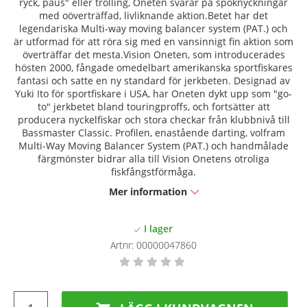
ryck, paus" eller trolling, Oneten svarar på spöknyckningar
med oöverträffad, livliknande aktion.Betet har det
legendariska Multi-way moving balancer system (PAT.) och
är utformad för att röra sig med en vansinnigt fin aktion som
överträffar det mesta.Vision Oneten, som introducerades
hösten 2000, fångade omedelbart amerikanska sportfiskares
fantasi och satte en ny standard för jerkbeten. Designad av
Yuki Ito för sportfiskare i USA, har Oneten dykt upp som "go-
to" jerkbetet bland touringproffs, och fortsätter att
producera nyckelfiskar och stora checkar från klubbnivå till
Bassmaster Classic. Profilen, enastående darting, volfram
Multi-Way Moving Balancer System (PAT.) och handmålade
färgmönster bidrar alla till Vision Onetens otroliga
fiskfångstförmåga.
Mer information
Artnr:
00000047860