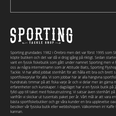
Sporting grundades 1982 i Örebro men det var först 1995 som S
köpte butiken och det var då vi drog igång på riktigt. Sedan start
varit en fysisk fiskebutik som gått under namnet Sporting men vi
oss av några internetnamn som är Attitude Baits, Sporting Flysh
Tackle. Vi har alltid jobbat stenhårt för att hålla ett bra och bret
sportfiskeprylar för alla. Vi som jobbar här är alla hängivna sportf
hundratals timmar på att fiska varje år och vi delar mer än gärna 
erfarenheter och kunskaper. I dagsläget har vi en fysisk butik på
fylld upp till taket med fiskeutrustning. Vi satsar även stenhårt p
varifrån vi skickar ut tusentals paket per år. Vårt mål är att vara e
bästa sportfiskebutiker och ge våra kunder en bra upplevelse o
besöker vår fysiska butik eller webbshopen. Välkommen in! Kaffe fi
kannan.