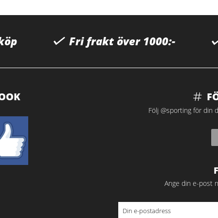
 köp
Fri frakt över 1000:-
BOOK
F
Följ @sporting för din d
Ange din e-post n