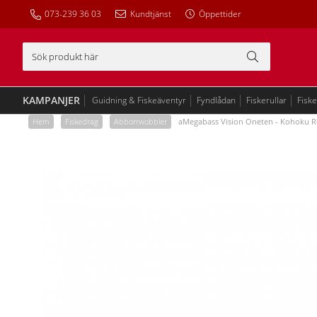
073-239 36 03
Kundtjänst
Öppettider
KAMPANJER
Guidning & Fiskeäventyr
Fyndlådan
Fiskerullar
Fisk
Hem
/
Fiskedrag
/
Abborrwobbler
/
aMegabass Vision Oneten - Kohoku R