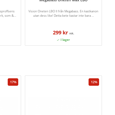
sproffsens
Vision Oneten LBO II från Megabass. En kastkanon
rk, som &...
utan dess like! Detta bete kastar inte bara ...
299 kr
17
12