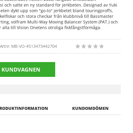
si och satte en ny standard för jerkbeten. Designad av Yuki
Oneten dykt upp som "go-to" jerkbetet bland touringproffs,
kelfiskar och stora checkar från klubbnivå till Bassmaster
arting, volfram Multi-Way Moving Balancer System (PAT.) och
lla till Vision Onetens otroliga fiskfångstförmåga.
Artnr:
MB-VO-4513473442704
I KUNDVAGNEN
RODUKTINFORMATION
KUNDOMDÖMEN