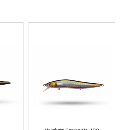
1
Megabass Oneten Max LBO