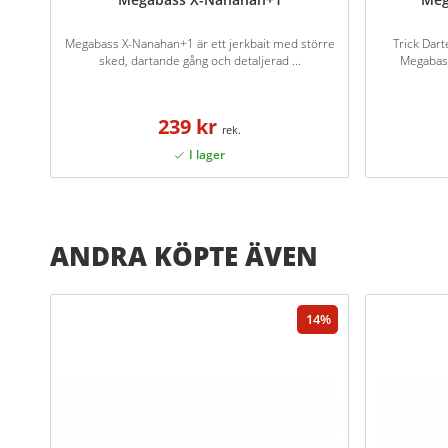
Megabass X-Nanahan+1 är ett jerkbait med större
Trick Dart
sked, dartande gång och detaljerad ...
Megabass
239 kr
ANDRA KÖPTE ÄVEN
14