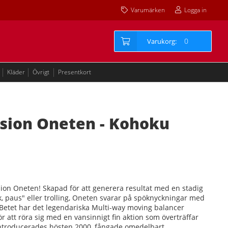
Varumärken
Logga in
0
Kläder
Övrigt
Presentkort
sion Oneten - Kohoku
ion Oneten! Skapad för att generera resultat med en stadig
ck, paus" eller trolling, Oneten svarar på spöknyckningar med
n.Betet har det legendariska Multi-way moving balancer
r att röra sig med en vansinnigt fin aktion som överträffar
introducerades hösten 2000, fångade omedelbart