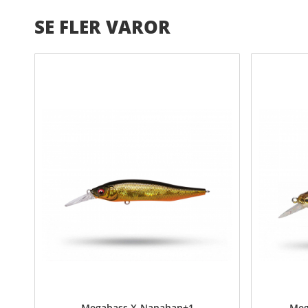
SE FLER VAROR
Megabass X-Nanahan+1
Meg