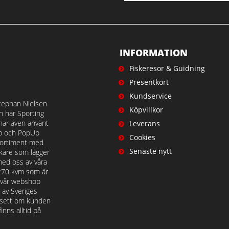
INFORMATION
Fiskeresor & Guidning
Presentkort
Kundservice
tephan Nielsen
Köpvillkor
en har Sporting
 har även använt
Leverans
op och PopUp
Cookies
t sortiment med
Senaste nytt
iskare som lägger
med oss av våra
 270 kvm som är
å vår webshop
n av Sveriges
avsett om kunden
nns alltid på