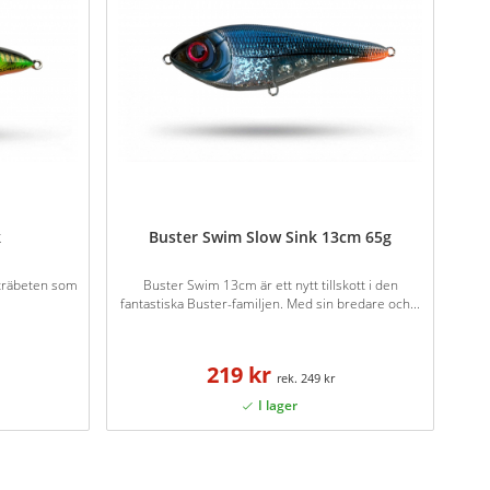
k
Buster Swim Slow Sink 13cm 65g
a träbeten som
Buster Swim 13cm är ett nytt tillskott i den
fantastiska Buster-familjen. Med sin bredare och...
219 kr
249 kr