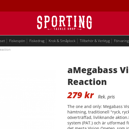
eset
Fiskespön
Fiskedrag
Krok & Småplock
Tillbehör & Verktyg
Förvaring
eaction
aMegabass Vi
Reaction
279
kr
The one and only: Megabass Vis
hämtning, traditionell "ryck, ry
oöverträffad, livliknande aktio
system (PAT.) och är utformad fö
det mesta.Vision Oneten, som 