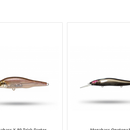
abass X-80 Trick Darter
Megabass Oneten+