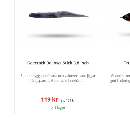
Geecrack Bellows Stick 3,8 inch
Tr
Super snygga, doftsatta och välutvecklade jiggar
Guppies ko
från japanska Geecrack. Innehåller...
god kroknin
119 kr
139 kr