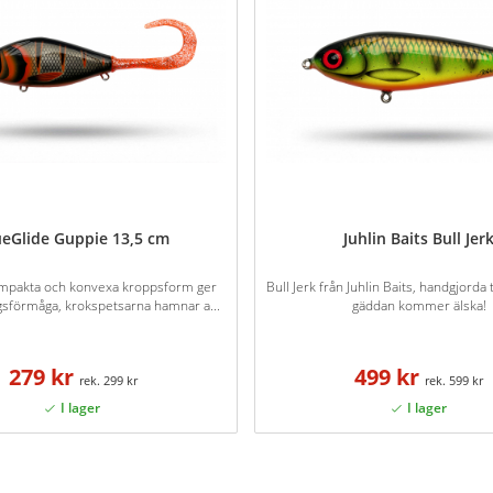
ueGlide Guppie 13,5 cm
Juhlin Baits Bull Jer
mpakta och konvexa kroppsform ger
Bull Jerk från Juhlin Baits, handgjord
gsförmåga, krokspetsarna hamnar a...
gäddan kommer älska!
279 kr
499 kr
299 kr
599 kr