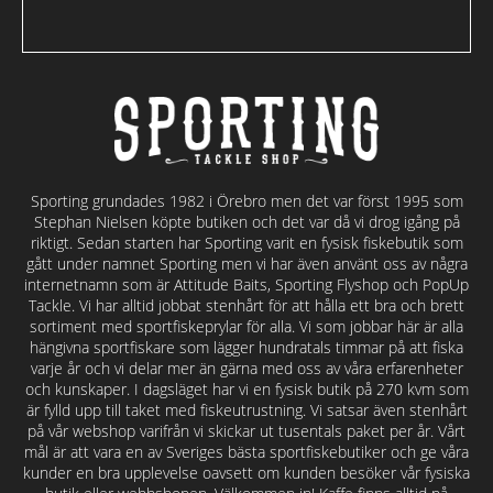
Sporting grundades 1982 i Örebro men det var först 1995 som
Stephan Nielsen köpte butiken och det var då vi drog igång på
riktigt. Sedan starten har Sporting varit en fysisk fiskebutik som
gått under namnet Sporting men vi har även använt oss av några
internetnamn som är Attitude Baits, Sporting Flyshop och PopUp
Tackle. Vi har alltid jobbat stenhårt för att hålla ett bra och brett
sortiment med sportfiskeprylar för alla. Vi som jobbar här är alla
hängivna sportfiskare som lägger hundratals timmar på att fiska
varje år och vi delar mer än gärna med oss av våra erfarenheter
och kunskaper. I dagsläget har vi en fysisk butik på 270 kvm som
är fylld upp till taket med fiskeutrustning. Vi satsar även stenhårt
på vår webshop varifrån vi skickar ut tusentals paket per år. Vårt
mål är att vara en av Sveriges bästa sportfiskebutiker och ge våra
kunder en bra upplevelse oavsett om kunden besöker vår fysiska