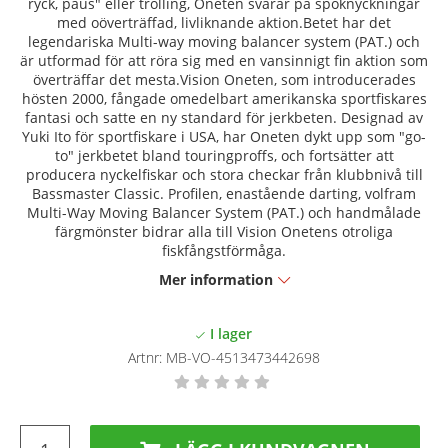
ryck, paus" eller trolling, Oneten svarar på spöknyckningar
med oöverträffad, livliknande aktion.Betet har det
legendariska Multi-way moving balancer system (PAT.) och
är utformad för att röra sig med en vansinnigt fin aktion som
överträffar det mesta.Vision Oneten, som introducerades
hösten 2000, fångade omedelbart amerikanska sportfiskares
fantasi och satte en ny standard för jerkbeten. Designad av
Yuki Ito för sportfiskare i USA, har Oneten dykt upp som "go-
to" jerkbetet bland touringproffs, och fortsätter att
producera nyckelfiskar och stora checkar från klubbnivå till
Bassmaster Classic. Profilen, enastående darting, volfram
Multi-Way Moving Balancer System (PAT.) och handmålade
färgmönster bidrar alla till Vision Onetens otroliga
fiskfångstförmåga.
Mer information
Artnr:
MB-VO-4513473442698