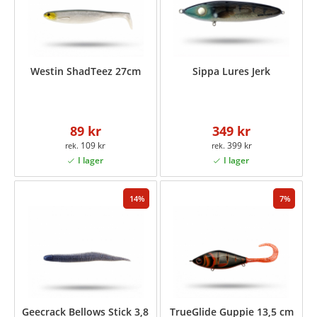
Westin ShadTeez 27cm
Sippa Lures Jerk
89 kr
349 kr
109 kr
399 kr
14
7
Geecrack Bellows Stick 3,8
TrueGlide Guppie 13,5 cm