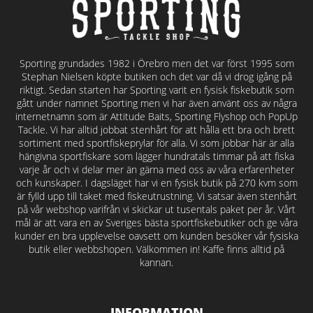
Sporting grundades 1982 i Örebro men det var först 1995 som
Stephan Nielsen köpte butiken och det var då vi drog igång på
riktigt. Sedan starten har Sporting varit en fysisk fiskebutik som
gått under namnet Sporting men vi har även använt oss av några
internetnamn som är Attitude Baits, Sporting Flyshop och PopUp
Tackle. Vi har alltid jobbat stenhårt för att hålla ett bra och brett
sortiment med sportfiskeprylar för alla. Vi som jobbar här är alla
hängivna sportfiskare som lägger hundratals timmar på att fiska
varje år och vi delar mer än gärna med oss av våra erfarenheter
och kunskaper. I dagsläget har vi en fysisk butik på 270 kvm som
är fylld upp till taket med fiskeutrustning. Vi satsar även stenhårt
på vår webshop varifrån vi skickar ut tusentals paket per år. Vårt
mål är att vara en av Sveriges bästa sportfiskebutiker och ge våra
kunder en bra upplevelse oavsett om kunden besöker vår fysiska
butik eller webbshopen. Välkommen in! Kaffe finns alltid på
kannan.
INFORMATION