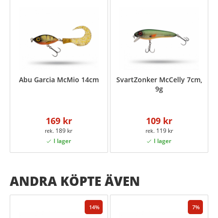
Abu Garcia McMio 14cm
SvartZonker McCelly 7cm,
9g
169 kr
109 kr
189 kr
119 kr
ANDRA KÖPTE ÄVEN
14
7