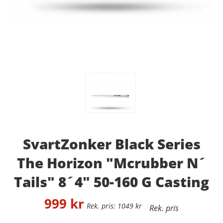
SvartZonker Black Series
The Horizon "Mcrubber N´
Tails" 8´4" 50-160 G Casting
999
kr
1049
kr