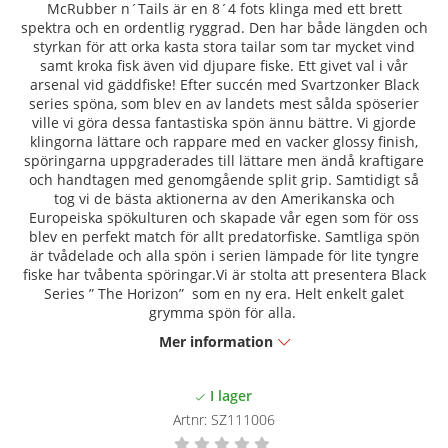
McRubber n´Tails är en 8´4 fots klinga med ett brett
spektra och en ordentlig ryggrad. Den har både längden och
styrkan för att orka kasta stora tailar som tar mycket vind
samt kroka fisk även vid djupare fiske. Ett givet val i vår
arsenal vid gäddfiske! Efter succén med Svartzonker Black
series spöna, som blev en av landets mest sålda spöserier
ville vi göra dessa fantastiska spön ännu bättre. Vi gjorde
klingorna lättare och rappare med en vacker glossy finish,
spöringarna uppgraderades till lättare men ändå kraftigare
och handtagen med genomgående split grip. Samtidigt så
tog vi de bästa aktionerna av den Amerikanska och
Europeiska spökulturen och skapade vår egen som för oss
blev en perfekt match för allt predatorfiske. Samtliga spön
är tvådelade och alla spön i serien lämpade för lite tyngre
fiske har tvåbenta spöringar.Vi är stolta att presentera Black
Series ” The Horizon”
som en ny era. Helt enkelt galet
grymma spön för alla.
Mer information
Artnr:
SZ111006