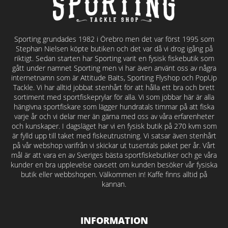
Sporting grundades 1982 i Örebro men det var först 1995 som
Stephan Nielsen köpte butiken och det var då vi drog igång på
riktigt. Sedan starten har Sporting varit en fysisk fiskebutik som
gått under namnet Sporting men vi har även använt oss av några
internetnamn som är Attitude Baits, Sporting Flyshop och PopUp
Tackle. Vi har alltid jobbat stenhårt för att hålla ett bra och brett
sortiment med sportfiskeprylar för alla. Vi som jobbar här är alla
hängivna sportfiskare som lägger hundratals timmar på att fiska
varje år och vi delar mer än gärna med oss av våra erfarenheter
och kunskaper. I dagsläget har vi en fysisk butik på 270 kvm som
är fylld upp till taket med fiskeutrustning. Vi satsar även stenhårt
på vår webshop varifrån vi skickar ut tusentals paket per år. Vårt
mål är att vara en av Sveriges bästa sportfiskebutiker och ge våra
kunder en bra upplevelse oavsett om kunden besöker vår fysiska
butik eller webbshopen. Välkommen in! Kaffe finns alltid på
kannan.
INFORMATION