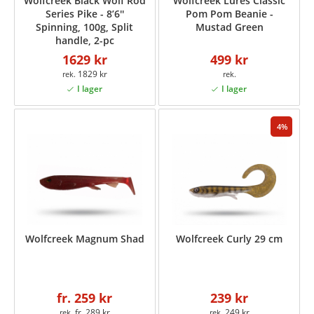
Wolfcreek Black Wolf Rod
Wolfcreek Lures Classic
Series Pike - 8’6''
Pom Pom Beanie -
Spinning, 100g, Split
Mustad Green
handle, 2-pc
1629 kr
499 kr
1829 kr
4
Wolfcreek Magnum Shad
Wolfcreek Curly 29 cm
fr. 259 kr
239 kr
fr. 289 kr
249 kr