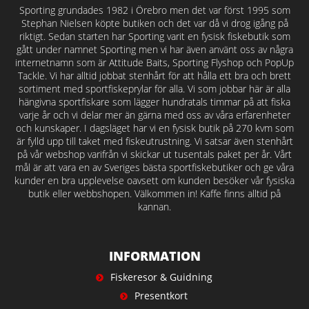
Sporting grundades 1982 i Örebro men det var först 1995 som
Stephan Nielsen köpte butiken och det var då vi drog igång på
riktigt. Sedan starten har Sporting varit en fysisk fiskebutik som
gått under namnet Sporting men vi har även använt oss av några
internetnamn som är Attitude Baits, Sporting Flyshop och PopUp
Tackle. Vi har alltid jobbat stenhårt för att hålla ett bra och brett
sortiment med sportfiskeprylar för alla. Vi som jobbar här är alla
hängivna sportfiskare som lägger hundratals timmar på att fiska
varje år och vi delar mer än gärna med oss av våra erfarenheter
och kunskaper. I dagsläget har vi en fysisk butik på 270 kvm som
är fylld upp till taket med fiskeutrustning. Vi satsar även stenhårt
på vår webshop varifrån vi skickar ut tusentals paket per år. Vårt
mål är att vara en av Sveriges bästa sportfiskebutiker och ge våra
kunder en bra upplevelse oavsett om kunden besöker vår fysiska
butik eller webbshopen. Välkommen in! Kaffe finns alltid på
kannan.
INFORMATION
Fiskeresor & Guidning
Presentkort