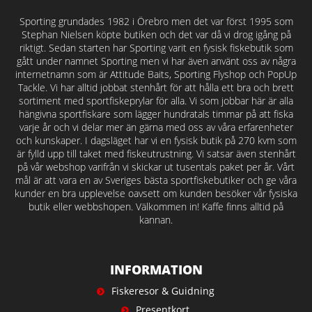
Sporting grundades 1982 i Örebro men det var först 1995 som
Stephan Nielsen köpte butiken och det var då vi drog igång på
riktigt. Sedan starten har Sporting varit en fysisk fiskebutik som
gått under namnet Sporting men vi har även använt oss av några
internetnamn som är Attitude Baits, Sporting Flyshop och PopUp
Tackle. Vi har alltid jobbat stenhårt för att hålla ett bra och brett
sortiment med sportfiskeprylar för alla. Vi som jobbar här är alla
hängivna sportfiskare som lägger hundratals timmar på att fiska
varje år och vi delar mer än gärna med oss av våra erfarenheter
och kunskaper. I dagsläget har vi en fysisk butik på 270 kvm som
är fylld upp till taket med fiskeutrustning. Vi satsar även stenhårt
på vår webshop varifrån vi skickar ut tusentals paket per år. Vårt
mål är att vara en av Sveriges bästa sportfiskebutiker och ge våra
kunder en bra upplevelse oavsett om kunden besöker vår fysiska
butik eller webbshopen. Välkommen in! Kaffe finns alltid på
kannan.
INFORMATION
Fiskeresor & Guidning
Presentkort