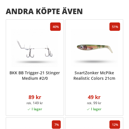
ANDRA KÖPTE ÄVEN
40
51
BKK BB Trigger-21 Stinger
SvartZonker McPike
Medium #2/0
Realistic Colors 21cm
89 kr
49 kr
149 kr
99 kr
7
12