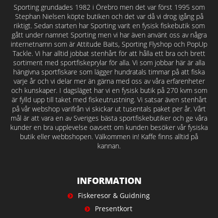
Sporting grundades 1982 i Örebro men det var först 1995 som
Stephan Nielsen köpte butiken och det var då vi drog igång på
riktigt. Sedan starten har Sporting varit en fysisk fiskebutik som
gått under namnet Sporting men vi har även använt oss av några
internetnamn som är Attitude Baits, Sporting Flyshop och PopUp
Tackle. Vi har alltid jobbat stenhårt för att hålla ett bra och brett
sortiment med sportfiskeprylar för alla. Vi som jobbar här är alla
hängivna sportfiskare som lägger hundratals timmar på att fiska
varje år och vi delar mer än gärna med oss av våra erfarenheter
och kunskaper. I dagsläget har vi en fysisk butik på 270 kvm som
är fylld upp till taket med fiskeutrustning. Vi satsar även stenhårt
på vår webshop varifrån vi skickar ut tusentals paket per år. Vårt
mål är att vara en av Sveriges bästa sportfiskebutiker och ge våra
kunder en bra upplevelse oavsett om kunden besöker vår fysiska
butik eller webbshopen. Välkommen in! Kaffe finns alltid på
kannan.
INFORMATION
Fiskeresor & Guidning
Presentkort