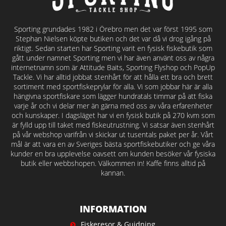
Sporting grundades 1982 i Örebro men det var först 1995 som
Stephan Nielsen köpte butiken och det var då vi drog igång på
riktigt. Sedan starten har Sporting varit en fysisk fiskebutik som
gått under namnet Sporting men vi har även använt oss av några
internetnamn som är Attitude Baits, Sporting Flyshop och PopUp
Tackle. Vi har alltid jobbat stenhårt för att hålla ett bra och brett
sortiment med sportfiskeprylar för alla. Vi som jobbar här är alla
hängivna sportfiskare som lägger hundratals timmar på att fiska
varje år och vi delar mer än gärna med oss av våra erfarenheter
och kunskaper. I dagsläget har vi en fysisk butik på 270 kvm som
är fylld upp till taket med fiskeutrustning. Vi satsar även stenhårt
på vår webshop varifrån vi skickar ut tusentals paket per år. Vårt
mål är att vara en av Sveriges bästa sportfiskebutiker och ge våra
kunder en bra upplevelse oavsett om kunden besöker vår fysiska
butik eller webbshopen. Välkommen in! Kaffe finns alltid på
kannan.
INFORMATION
Fiskeresor & Guidning