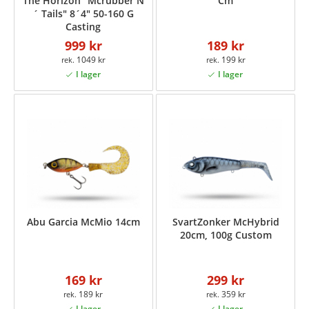
The Horizon "Mcrubber N
Cm
´ Tails" 8´4" 50-160 G
Casting
999 kr
189 kr
1049 kr
199 kr
Abu Garcia McMio 14cm
SvartZonker McHybrid
20cm, 100g Custom
169 kr
299 kr
189 kr
359 kr